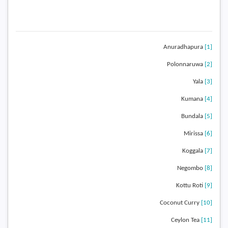
Anuradhapura
[1]
Polonnaruwa
[2]
Yala
[3]
Kumana
[4]
Bundala
[5]
Mirissa
[6]
Koggala
[7]
Negombo
[8]
Kottu Roti
[9]
Coconut Curry
[10]
Ceylon Tea
[11]